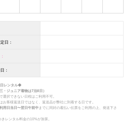
：
予定日：
日：
着日：
5日レンタル◆
三・ジュニア着物は7泊8日）
で選択できない日程はご利用不可。
はお客様返送日ではなく、返送品が弊社に到着する日です。
利用日当日〜翌日午前中
までに同封の着払い伝票をご利用の上、発送下さ
つきレンタル料金の10%が加算。