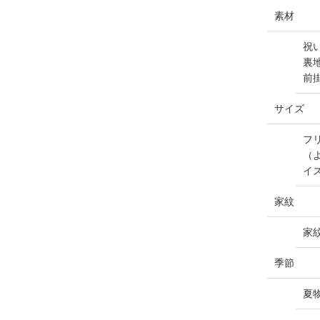
素材
祝い
裏
前
サイズ
フ
（
イ
家紋
家
季節
夏