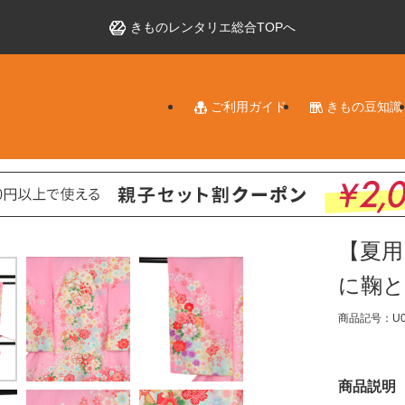
きものレンタリエ総合TOPへ
ご利用ガイド
きもの豆知識
【夏用
に鞠と
商品記号：U0
商品説明