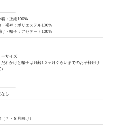
着：正絹100%
地・襦袢：ポリエステル100%
掛け・帽子：アセテート100%
リーサイズ
よだれかけと帽子は月齢1-3ヶ月ぐらいまでのお子様用サ
ズ）
紋なし
物（７・８月向け）