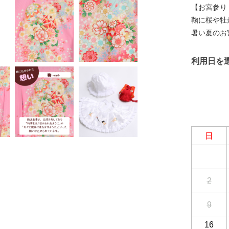
【お宮参り
鞠に桜や牡
暑い夏のお
利用日を
日
2
9
16