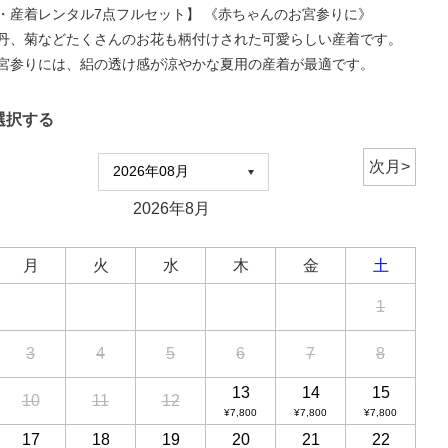
・産着レンタル7点フルセット】 《赤ちゃんのお宮参りに》
丹、菊などたくさんのお花も柄付けされた可愛らしい産着です。
宮参りには、絽の透け感が涼やかな夏用の産着が最適です。
選択する
2026年8月
月
火
水
木
金
土
1
3
4
5
6
7
8
13
14
15
10
11
12
¥7,800
¥7,800
¥7,800
17
18
19
20
21
22