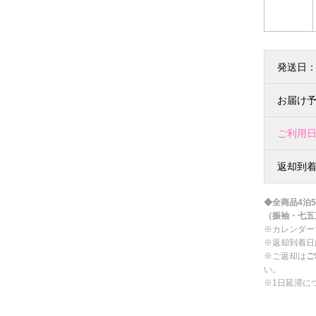
発送日
お届け
ご利用
返却到
◆全商品4泊
（振袖・七五
※カレンダー
※返却到着日
※ご返却は
ご
い。
※1日延滞に