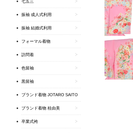
七五三
振袖 成人式利用
振袖 結婚式利用
フォーマル着物
訪問着
色留袖
黒留袖
ブランド着物 JOTARO SAITO
ブランド着物 桂由美
卒業式袴