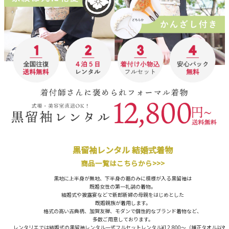
黒留袖レンタル 結婚式着物
商品一覧はこちらから>>>
黒地に上半身が無地、下半身の裾のみに模様が入る黒留袖は
既婚女性の第一礼装の着物。
結婚式や披露宴などで新郎新婦の母親をはじめとした
既婚親族が着用します。
格式の高い古典柄、加賀友禅、モダンで個性的なブランド着物など、
多数ご用意しております。
レンタリエでは結婚式の黒留袖レンタル一式フルセットレンタル¥12,800～（補正タオル以外