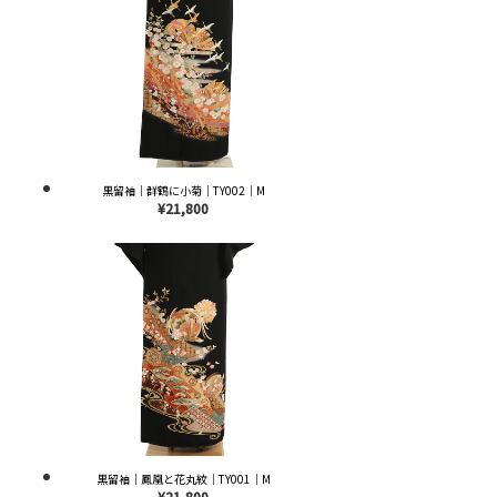
黒留袖｜群鶴に小菊｜TY002｜M
¥21,800
黒留袖｜鳳凰と花丸紋｜TY001｜M
¥21,800