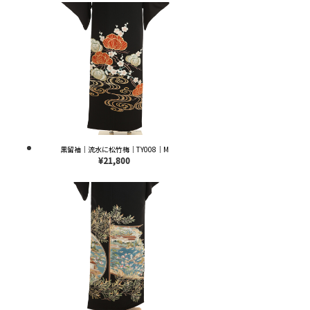
黒留袖｜流水に松竹梅｜TY008｜M
¥21,800