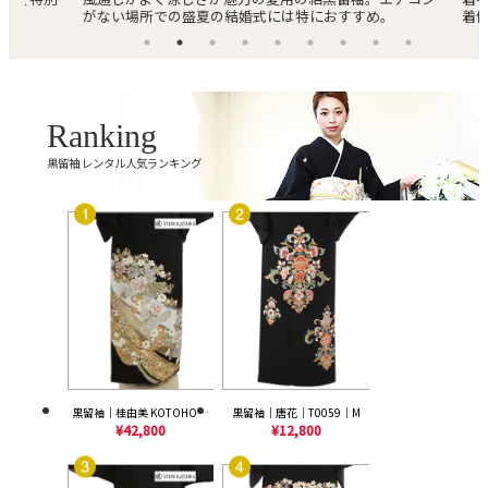
め。
着体験が出来ます。
入
Ranking
黒留袖 レンタル人気ランキング
黒留袖｜桂由美 KOTOHOGI 華苑｜T0219｜LL
黒留袖｜唐花｜T0059｜M
¥42,800
¥12,800