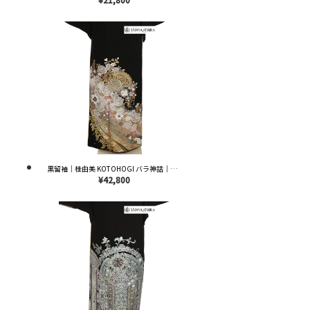
黒留袖｜桂由美 KOTOHOGI バラ神話｜T0222｜M
¥42,800