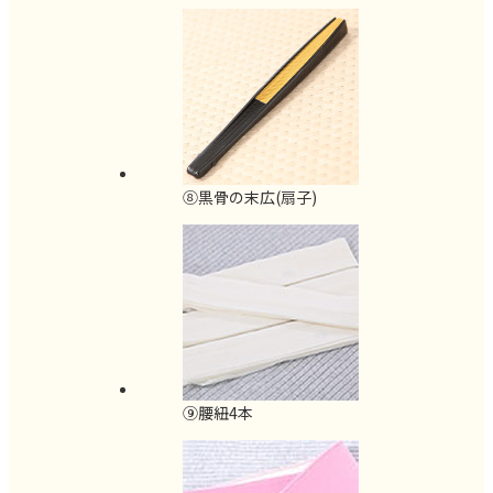
⑧黒骨の末広(扇子)
⑨腰紐4本