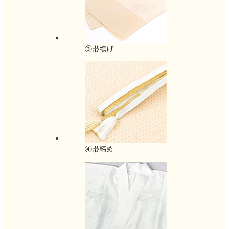
③帯揚げ
④帯締め