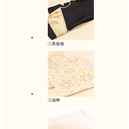
①黒留袖
②袋帯