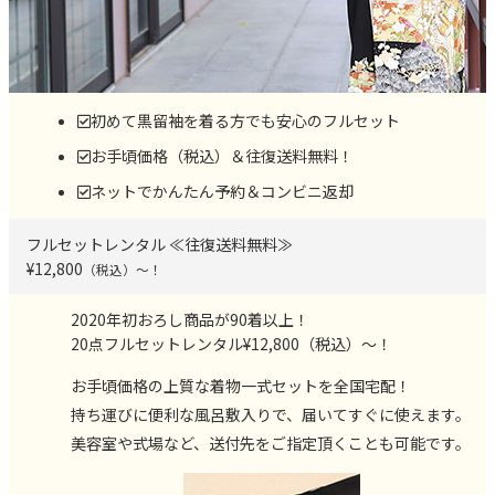
初めて黒留袖を着る方でも安心のフルセット
お手頃価格（税込）＆往復送料無料！
ネットでかんたん予約＆コンビニ返却
フルセットレンタル ≪往復送料無料≫
¥12,800
（税込）～！
2020
年初おろし商品が
90
着以上！
20
点フルセットレンタル¥
12,800
（税込）～！
お手頃価格の上質な着物一式セットを全国宅配！
持ち運びに便利な風呂敷入りで、届いてすぐに使えます。
美容室や式場など、送付先をご指定頂くことも可能です。