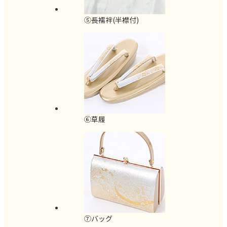
⑤長襦袢(半襟付)
⑥草履
⑦バッグ