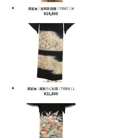
黒留袖｜加賀調 庭園｜TY007｜M
¥24,800
黒留袖｜霞取りに松菊｜TY006｜L
¥21,800