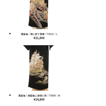
黒留袖｜菊に絞り模様｜TY010｜L
¥21,800
黒留袖｜南蛮船に波頭と鈴｜TY009｜M
¥24,800