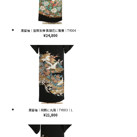
黒留袖｜加賀友禅 紫陽花に鴛鴦｜TY004｜L
¥24,800
黒留袖｜飛鶴に丸菊｜TY003｜L
¥21,800