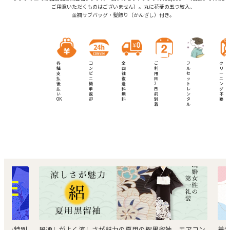
ご用意いただくものはございません）。丸に花菱の五つ紋入、
金襴サブバッグ・髪飾り（かんざし）付き。
各
コ
全
ご
フ
ク
種
ン
国
利
ル
リ
支
ビ
往
用
セ
ー
払
ニ
復
日
ッ
ニ
後
簡
送
2
ト
ン
払
単
料
日
レ
グ
い
返
無
前
ン
不
OK
却
料
到
タ
要
着
ル
。エアコン
着物のバーチャル試着体験！オンライン上でお着物の試
お