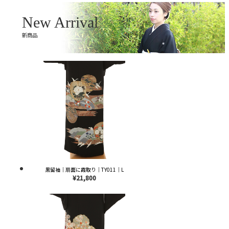
New Arrival
新商品
黒留袖｜扇面に霞取り｜TY011｜L
¥21,800