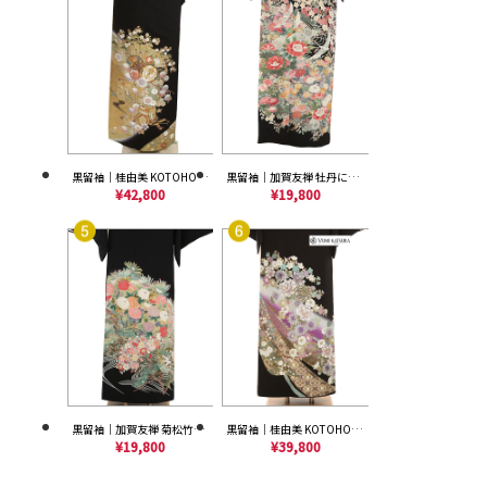
黒留袖｜桂由美 KOTOHOGI 花舞台｜T0216｜L
黒留袖｜加賀友禅 牡丹に鶴｜T0145｜L
¥42,800
¥19,800
黒留袖｜加賀友禅 菊松竹梅｜T0147｜M
黒留袖｜桂由美 KOTOHOGI 夜明け｜T0202｜M
¥19,800
¥39,800