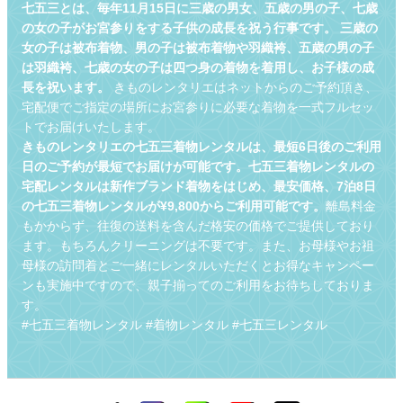
七五三とは、毎年11月15日に三歳の男女、五歳の男の子、七歳
の女の子がお宮参りをする子供の成長を祝う行事です。 三歳の
女の子は被布着物、男の子は被布着物や羽織袴、五歳の男の子
は羽織袴、七歳の女の子は四つ身の着物を着用し、お子様の成
長を祝います。
きものレンタリエはネットからのご予約頂き、
宅配便でご指定の場所にお宮参りに必要な着物を一式フルセッ
トでお届けいたします。
きものレンタリエの七五三着物レンタルは、最短6日後のご利用
日のご予約が最短でお届けが可能です。七五三着物レンタルの
宅配レンタルは新作ブランド着物をはじめ、最安価格、7泊8日
の七五三着物レンタルが¥9,800からご利用可能です。
離島料金
もかからず、往復の送料を含んだ格安の価格でご提供しており
ます。もちろんクリーニングは不要です。また、お母様やお祖
母様の訪問着とご一緒にレンタルいただくとお得なキャンペー
ンも実施中ですので、親子揃ってのご利用をお待ちしておりま
す。
#七五三着物レンタル #着物レンタル #七五三レンタル