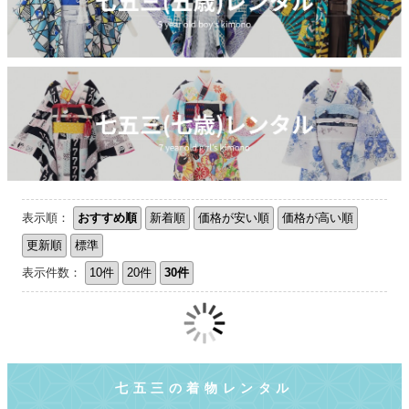
表示順：
おすすめ順
新着順
価格が安い順
価格が高い順
更新順
標準
表示件数：
10件
20件
30件
七五三の着物レンタル