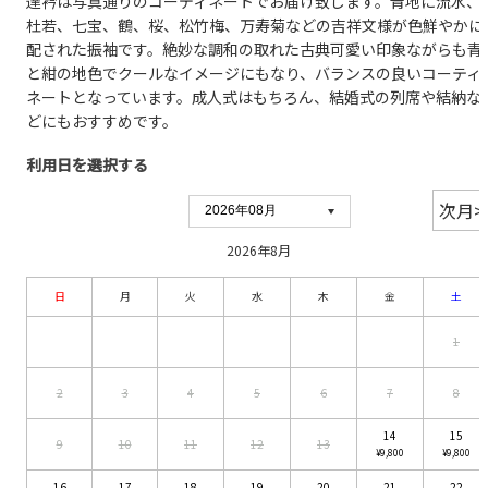
達衿は写真通りのコーディネートでお届け致します。青地に流水、
杜若、七宝、鶴、桜、松竹梅、万寿菊などの吉祥文様が色鮮やかに
配された振袖です。絶妙な調和の取れた古典可愛い印象ながらも青
と紺の地色でクールなイメージにもなり、バランスの良いコーティ
ネートとなっています。成人式はもちろん、結婚式の列席や結納な
どにもおすすめです。
利用日を選択する
2026年8月
日
月
火
水
木
金
土
1
2
3
4
5
6
7
8
14
15
9
10
11
12
13
¥9,800
¥9,800
16
17
18
19
20
21
22