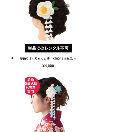
髪飾り｜ちりめん白椿｜KZ0041 ※単品レンタル不可※
¥4,000