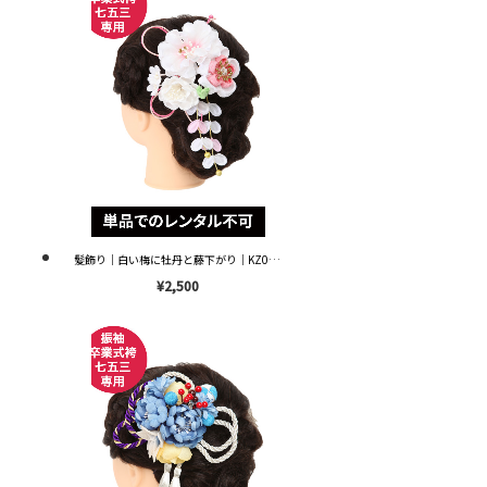
髪飾り｜白い梅に牡丹と藤下がり｜KZ0053 ※単品レンタル不可※
¥2,500