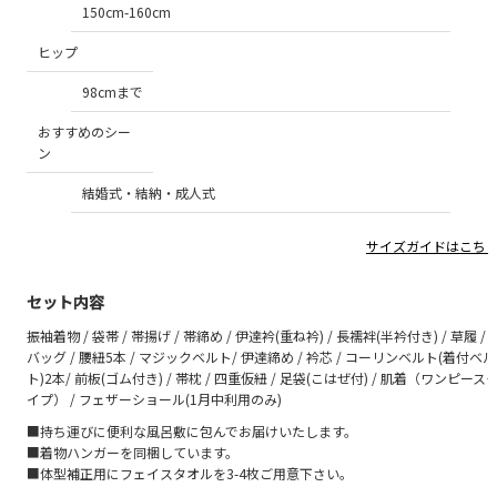
150cm-160cm
ヒップ
98cmまで
おすすめのシー
ン
結婚式・結納・成人式
サイズガイドはこち
セット内容
振袖着物 / 袋帯 / 帯揚げ / 帯締め / 伊達衿(重ね衿) / 長襦袢(半衿付き) / 草履 /
バッグ / 腰紐5本 / マジックベルト/ 伊達締め / 衿芯 / コーリンベルト(着付ベル
ト)2本/ 前板(ゴム付き) / 帯枕 / 四重仮紐 / 足袋(こはぜ付) / 肌着（ワンピース
イプ） / フェザーショール(1月中利用のみ)
■持ち運びに便利な風呂敷に包んでお届けいたします。
■着物ハンガーを同梱しています。
■体型補正用にフェイスタオルを3-4枚ご用意下さい。