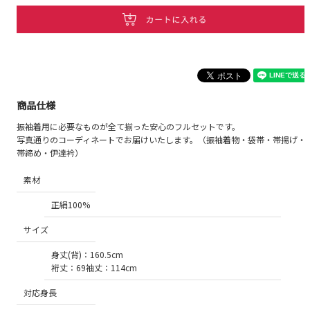
商品仕様
振袖着用に必要なものが全て揃った安心のフルセットです。
写真通りのコーディネートでお届けいたします。（振袖着物・袋帯・帯揚げ・
帯締め・伊達衿）
素材
正絹100%
サイズ
身丈(背)：160.5cm
裄丈：69袖丈：114cm
対応身長