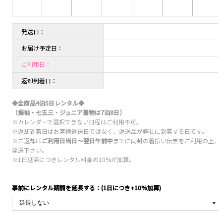
発送日：
お届け予定日：
ご利用日：
返却到着日：
◆全商品4泊5日レンタル◆
（振袖・七五三・ジュニア着物は7泊8日）
※カレンダーで選択できない日程はご利用不可。
※返却到着日はお客様返送日ではなく、返送品が弊社に到着する日です。
※ご返却は
ご利用日当日〜翌日午前中
までに同封の着払い伝票をご利用の上、
発送下さい。
※1日延滞につきレンタル料金の10%が加算。
事前にレンタル期間を延長する：(1日につき+10%加算)