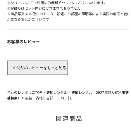
※ショールは1月中利用のみ無料でセットにお付けいたします。
※髪飾りはセット内容には含まれておりません。
※商品写真は お使いのモニター設定、お部屋の照明等により実際の商品と色味
が異なる場合がございます。
お客様のレビュー
きものレンタリエTOP
>
振袖レンタル
>
振袖レンタル（2027年成人式利用振
袖特集）
>
振袖｜青地に吉祥｜F0415｜L
関連商品