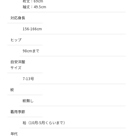
裄丈：69cm
袖丈：49.5cm
対応身長
156-166cm
ヒップ
98cmまで
目安洋服
サイズ
7-13号
紋
紋無し
着用季節
袷（10月-5月くらいまで）
年代