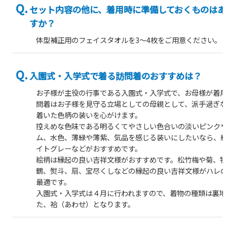
セット内容の他に、着用時に準備しておくものはあ
すか？
体型補正用のフェイスタオルを3～4枚をご用意ください。
入園式・入学式で着る訪問着のおすすめは？
お子様が主役の行事である入園式・入学式で、お母様が着
問着はお子様を見守る立場としての母親として、派手過ぎ
着いた色柄の装いを心がけます。
控えめな色味である明るくてやさしい色合いの淡いピンク
ム、水色、薄緑や薄紫、気品を感じる装いにしたいなら、
イトグレーなどがおすすめです。
絵柄は縁起の良い吉祥文様がおすすめです。松竹梅や菊、
鶴、熨斗、扇、宝尽くしなどの縁起の良い吉祥文様がハレ
最適です。
入園式・入学式は４月に行われますので、着物の種類は裏地
た、袷（あわせ）となります。