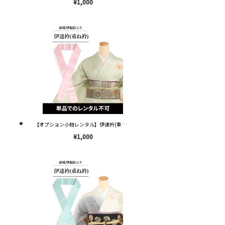
¥1,000
【オプション小物レンタル】伊達衿(重ね衿) 紗綾型地紋入り ピンク OD001 ※単品レンタル不可※
¥1,000