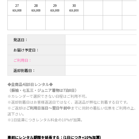
27
28
29
30
¥16,800
¥16,800
¥16,800
¥16,800
発送日：
お届け予定日：
ご利用日：
返却到着日：
◆全商品4泊5日レンタル◆
（振袖・七五三・ジュニア着物は7泊8日）
※カレンダーで選択できない日程はご利用不可。
※返却到着日はお客様返送日ではなく、返送品が弊社に到着する日です。
※ご返却は
ご利用日当日〜翌日午前中
までに同封の着払い伝票をご利用の上、
送下さい。
※1日延滞につきレンタル料金の10%が加算。
事前にレンタル期間を延長する：(1日につき+10%加算)