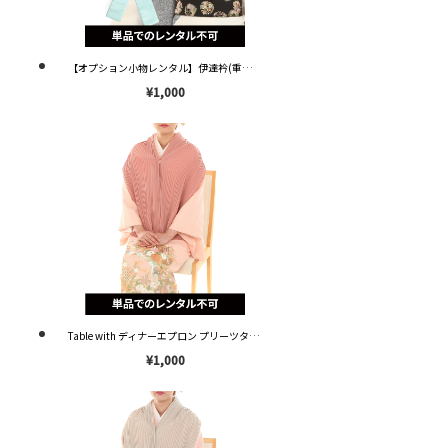
【オプション小物レンタル】伊達衿(重ね衿) 紗綾型地紋入り 水色 OD002 ※単品レンタル不可※
¥1,000
Table with ディナーエプロン プリーツタイプ ピンク OP001 ※単品レンタル不可※
¥1,000