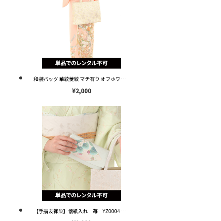
和装バッグ 華紋菱紋 マチ有り オフホワイト G0003 ※単品レンタル不可※
¥2,000
【手描友禅染】懐紙入れ 苺 YZ0004 【お試しレンタル価格！】