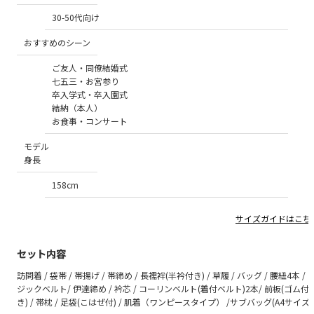
30-50代向け
おすすめのシーン
ご友人・同僚結婚式
七五三・お宮参り
卒入学式・卒入園式
結納（本人）
お食事・コンサート
モデル
身長
158cm
サイズガイドはこち
セット内容
訪問着 / 袋帯 / 帯揚げ / 帯締め / 長襦袢(半衿付き) / 草履 / バッグ / 腰紐4本 / 
ジックベルト/ 伊達締め / 衿芯 / コーリンベルト(着付ベルト)2本/ 前板(ゴム付
き) / 帯枕 / 足袋(こはぜ付) / 肌着（ワンピースタイプ） /サブバッグ(A4サイズ)