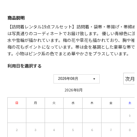
商品説明
【訪問着レンタル19点フルセット】訪問着・袋帯・帯揚げ・帯締め
は写真通りのコーディネートでお届け致します。 優しい青緑色に流
水や雪輪が描かれています。梅の花や草花も描かれており、胸や袖
梅の花もポイントになっています。帯は金を基調とした豪華な帯で
す。小物はピンク系の色でまとめ華やかさをプラスしています。
利用日を選択する
2026年8月
日
月
火
水
木
金
土
1
2
3
4
5
6
7
8