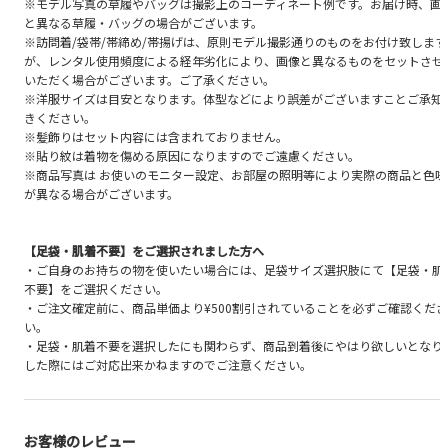
※モデル写真の草履やバッグは撮影上のコーディネート例です。お届け時、画
と異なる草履・バッグの場合がございます。
※訪問着/袋帯/帯締め/帯揚げは、原則モデル撮影通りのものをお付け致します
が、レンタル使用頻度による経年劣化により、画像と異なるものをセットさせ
いただく場合がございます。ご了承ください。
※洋服サイズは目安となります。体型などにより誤差がございますことご承知
きください。
※髪飾りはセット内容には含まれておりません。
※貼り紋は着物を傷める原因になりますのでご遠慮ください。
※商品写真は お使いのモニター設定、お部屋の照明等により実際の商品と色味
が異なる場合がございます。
【足袋・肌着不要】をご選択されました方へ
・ご自身のお持ちの物を使いたい場合には、足袋サイズ選択肢にて【足袋・肌
不要】をご選択ください。
・ご注文確定前に、商品単価より¥500割引されていることを必ずご確認くださ
い。
・足袋・肌着不要を選択したにも関わらず、商品到着後にやはり欲しいとなり
した際にはご対応出来かねますのでご注意ください。
お客様のレビュー