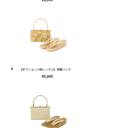
【オプション小物レンタル】草履バッグセット 菊柄 3枚芯 ゴールド Lサイズ(24-24.5cm ) OZ047 ※送料¥2,000※
¥5,000