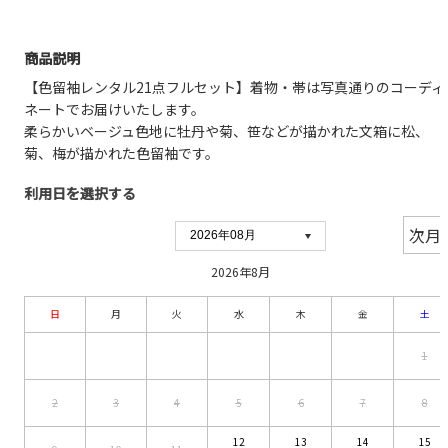
商品説明
【色留袖レンタル21点フルセット】着物・帯は写真通りのコーディ
ネートでお届けいたします。
柔らかいベージュ色地に牡丹や菊、笹などが描かれた文箱に松、
菊、梅が描かれた色留袖です。
利用日を選択する
2026年8月
日
月
火
水
木
金
土
1
2
3
4
5
6
7
8
12
13
14
15