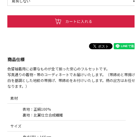
商品仕様
色留袖着用に必要なものが全て揃った安心のフルセットです。
写真通りの着物・帯のコーディネートでお届けいたします。（帯締めと帯揚げ
白を基調とした地紋の帯揚げ、帯締めをお付けいたします。柄の出方はお任せ
なります。）
素材
表地：正絹100%
裏地：比翼仕立合成繊維
サイズ
身丈(背)：165cm