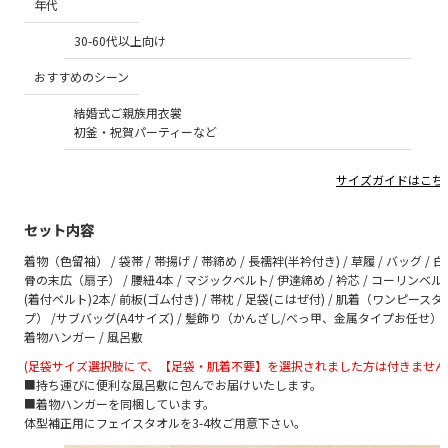
年代
30-60代以上向け
おすすめのシーン
結婚式ご親族用衣裳
初釜・祝賀パーティーなど
サイズガイドはこち
セット内容
着物（色留袖） / 袋帯 / 帯揚げ / 帯締め / 長襦袢(半衿付き) / 草履 / バッグ / 白
骨の末広（扇子） / 腰紐4本 / マジックベルト/ 伊達締め / 衿芯 / コーリンベル
(着付ベルト)2本/ 前板(ゴム付き) / 帯枕 / 足袋(こはぜ付) / 肌着（ワンピースタ
プ） /サブバッグ(A4サイズ) / 髪飾り（かんざし/べっ甲、金属タイプお任せ）/
着物ハンガー / 風呂敷
(足袋サイズ選択肢にて、【足袋・肌着不要】を選択されました方は付きません
■持ち運びに便利な風呂敷に包んでお届けいたします。
■着物ハンガーを同梱しています。
体型補正用にフェイスタオルを3-4枚ご用意下さい。