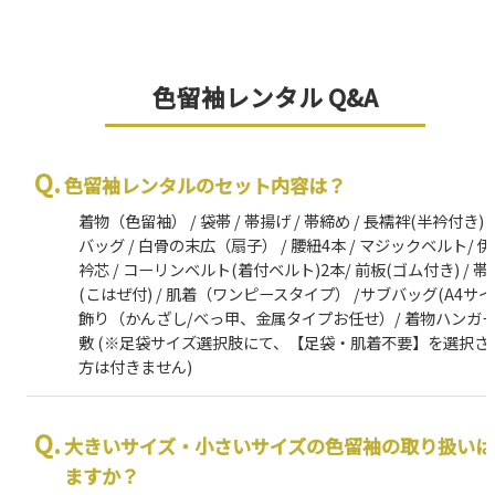
色留袖レンタル Q&A
色留袖レンタルのセット内容は？
着物（色留袖） / 袋帯 / 帯揚げ / 帯締め / 長襦袢(半衿付き) /
バッグ / 白骨の末広（扇子） / 腰紐4本 / マジックベルト/ 伊
衿芯 / コーリンベルト(着付ベルト)2本/ 前板(ゴム付き) / 帯枕
(こはぜ付) / 肌着（ワンピースタイプ） /サブバッグ(A4サイズ
飾り（かんざし/べっ甲、金属タイプお任せ）/ 着物ハンガー 
敷 (※足袋サイズ選択肢にて、【足袋・肌着不要】を選択さ
方は付きません)
大きいサイズ・小さいサイズの色留袖の取り扱いは
ますか？