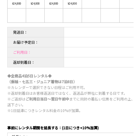
¥24,800
¥24,800
¥24,800
¥24,800
発送日：
お届け予定日：
ご利用日：
返却到着日：
◆全商品4泊5日レンタル◆
（振袖・七五三・ジュニア着物は7泊8日）
※カレンダーで選択できない日程はご利用不可。
※返却到着日はお客様返送日ではなく、返送品が弊社に到着する日です。
※ご返却は
ご利用日当日〜翌日午前中
までに同封の着払い伝票をご利用の上、
送下さい。
※1日延滞につきレンタル料金の10%が加算。
事前にレンタル期間を延長する：(1日につき+10%加算)