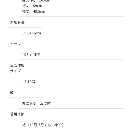
裄丈：69cm
袖丈：49.5cm
対応身長
155-165cm
ヒップ
108cmまで
目安洋服
サイズ
13-19号
紋
丸に花菱 三つ紋
着用季節
袷（10月-5月くらいまで）