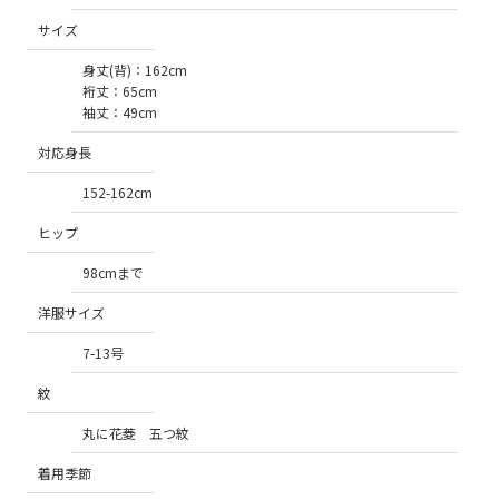
サイズ
身丈(背)：162cm
裄丈：65cm
袖丈：49cm
対応身長
152-162cm
ヒップ
98cmまで
洋服サイズ
7-13号
紋
丸に花菱 五つ紋
着用季節