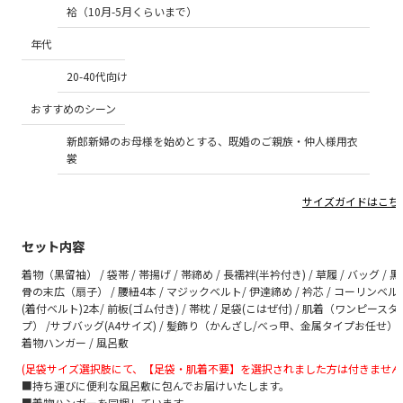
袷（10月-5月くらいまで）
年代
20-40代向け
おすすめのシーン
新郎新婦のお母様を始めとする、既婚のご親族・仲人様用衣
裳
サイズガイドはこち
セット内容
着物（黒留袖） / 袋帯 / 帯揚げ / 帯締め / 長襦袢(半衿付き) / 草履 / バッグ / 黒
骨の末広（扇子） / 腰紐4本 / マジックベルト/ 伊達締め / 衿芯 / コーリンベル
(着付ベルト)2本/ 前板(ゴム付き) / 帯枕 / 足袋(こはぜ付) / 肌着（ワンピースタ
プ） /サブバッグ(A4サイズ) / 髪飾り（かんざし/べっ甲、金属タイプお任せ）/
着物ハンガー / 風呂敷
(足袋サイズ選択肢にて、【足袋・肌着不要】を選択されました方は付きません
■持ち運びに便利な風呂敷に包んでお届けいたします。
■着物ハンガーを同梱しています。