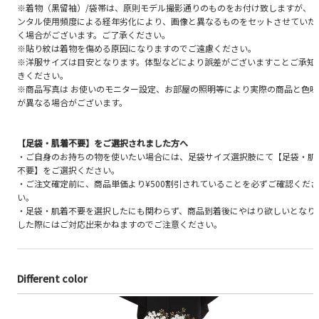
※着物（黒留袖）/袋帯は、原則モデル撮影通りのものをお付け致しますが、
ンタル使用頻度による経年劣化により、画像と異なるものをセットさせていた
く場合がございます。ご了承ください。
※貼り紋は着物を傷める原因になりますのでご遠慮ください。
※洋服サイズは目安となります。体型などにより誤差がございますことご承知
きください。
※商品写真は お使いのモニター設定、お部屋の照明等により実際の商品と色味
が異なる場合がございます。
【足袋・肌着不要】をご選択されました方へ
・ご自身のお持ちの物を使いたい場合には、足袋サイズ選択肢にて【足袋・肌
不要】をご選択ください。
・ご注文確定前に、商品単価より¥500割引されていることを必ずご確認くださ
い。
・足袋・肌着不要を選択したにも関わらず、商品到着後にやはり欲しいとなり
した際にはご対応出来かねますのでご注意ください。
Different color