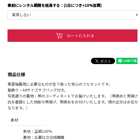
事前にレンタル期間を延長する：(1日につき+10%加算)
商品仕様
黒留袖着用に必要なものが全て揃った安心のフルセットです。
髪飾り・A4サイズサブバッグ付き。
写真通りの着物・帯のコーディネートでお届けいたします。（帯締めと帯揚げ
白を基調とした地紋の帯揚げ、帯締めをお付けいたします。柄の出方はお任せ
なります。）
素材
表地：正絹100%
裏地：比翼仕立合成繊維