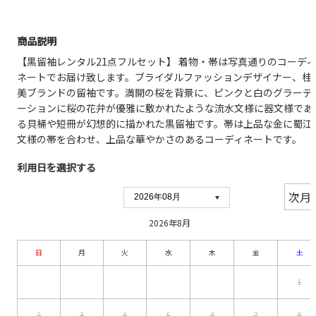
商品説明
【黒留袖レンタル21点フルセット】 着物・帯は写真通りのコーディ
ネートでお届け致します。ブライダルファッションデザイナー、桂
美ブランドの留袖です。満開の桜を背景に、ピンクと白のグラーデ
ーションに桜の花弁が優雅に敷かれたような流水文様に器文様であ
る貝桶や短冊が幻想的に描かれた黒留袖です。帯は上品な金に蜀江
文様の帯を合わせ、上品な華やかさのあるコーディネートです。
利用日を選択する
2026年8月
日
月
火
水
木
金
土
1
2
3
4
5
6
7
8