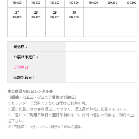
¥39,800
¥39,800
¥39,800
¥39,800
¥39,800
¥39,800
¥39,800
27
28
29
30
¥39,800
¥39,800
¥39,800
¥39,800
発送日：
お届け予定日：
ご利用日：
返却到着日：
◆全商品4泊5日レンタル◆
（振袖・七五三・ジュニア着物は7泊8日）
※カレンダーで選択できない日程はご利用不可。
※返却到着日はお客様返送日ではなく、返送品が弊社に到着する日です。
※ご返却は
ご利用日当日〜翌日午前中
までに同封の着払い伝票をご利用の上、
送下さい。
※1日延滞につきレンタル料金の10%が加算。