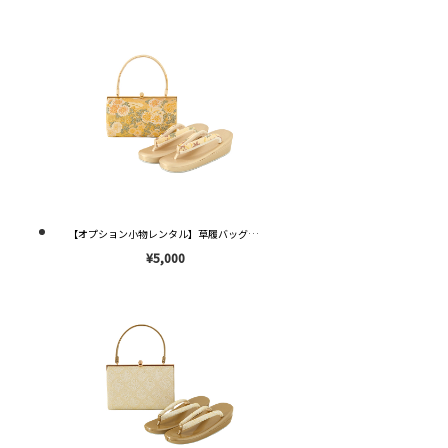
【オプション小物レンタル】草履バッグセット 菊柄 3枚芯 ゴールド Lサイズ(24-24.5cm ) OZ047 ※送料¥2,000※
¥5,000