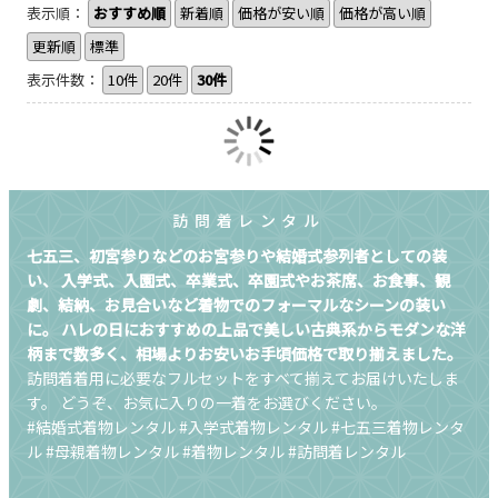
表示順：
おすすめ順
新着順
価格が安い順
価格が高い順
更新順
標準
表示件数：
10件
20件
30件
訪問着レンタル
七五三、初宮参りなどのお宮参りや結婚式参列者としての装
い、
入学式、入園式、卒業式、卒園式やお茶席、お食事、観
劇、結納、お見合いなど着物でのフォーマルなシーンの装い
に。
ハレの日におすすめの上品で美しい古典系からモダンな洋
柄まで数多く、相場よりお安いお手頃価格で取り揃えました。
訪問着着用に必要なフルセットをすべて揃えてお届けいたしま
す。
どうぞ、お気に入りの一着をお選びください。
#結婚式着物レンタル #入学式着物レンタル #七五三着物レンタ
ル #母親着物レンタル #着物レンタル #訪問着レンタル